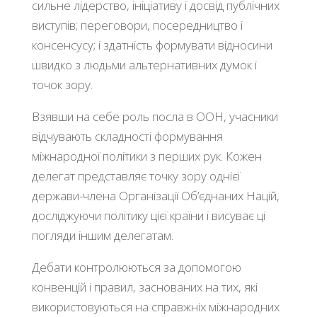
сильне лідерство, ініціативу і досвід публічних
виступів; переговори, посередництво і
консенсусу; і здатність формувати відносини
швидко з людьми альтернативних думок і
точок зору.
Взявши на себе роль посла в ООН, учасники
відчувають складності формування
міжнародної політики з перших рук. Кожен
делегат представляє точку зору однієї
держави-члена Організації Об’єднаних Націй,
досліджуючи політику цієї країни і висуває ці
погляди іншим делегатам.
Дебати контролюються за допомогою
конвенцій і правил, заснованих на тих, які
використовуються на справжніх міжнародних