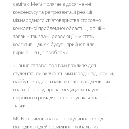
самітах. Мета полягає в досягненні
консенсусу та репрезентації реакції
міжнародного співтовариства стосовно
конкретної проблемної області. Ці офіційні
заяви – так звані резолюції – містять
колективні дії, які будуть прийняті для
вирішення цієї проблеми.
Знання світової політики важливе для
студентів, які вивчають міжнародні відносини,
майбутніх лідерів і мислителів в академічних
колах, бізнесу, права, медицини, науки і
широкого громадянського суспільства і не
тільки.
MUN спрямована на формування серед
молодих людей розуміння глобальних