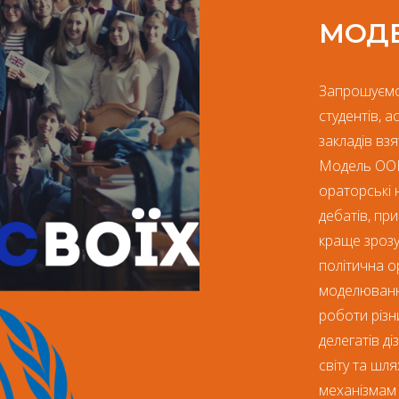
МОДЕ
Запрошуємо 
студентів, 
закладів вз
Модель ООН 
ораторські 
дебатів, при
краще зрозу
політична о
моделювання
роботи різни
делегатів д
світу та шл
механізмам