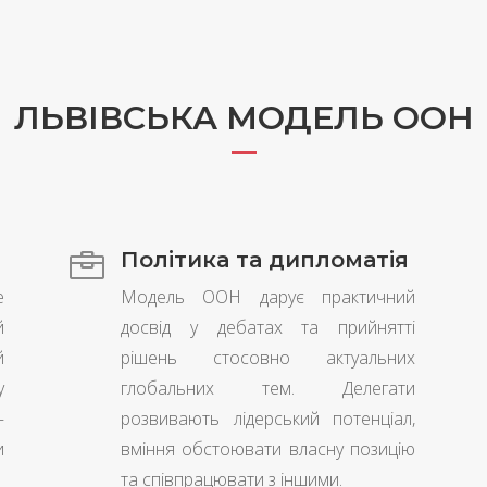
ЛЬВІВСЬКА МОДЕЛЬ ООН
Політика та дипломатія

е
Модель ООН дарує практичний
й
досвід у дебатах та прийнятті
й
рішень стосовно актуальних
у
глобальних тем. Делегати
–
розвивають лідерський потенціал,
и
вміння обстоювати власну позицію
та співпрацювати з іншими.