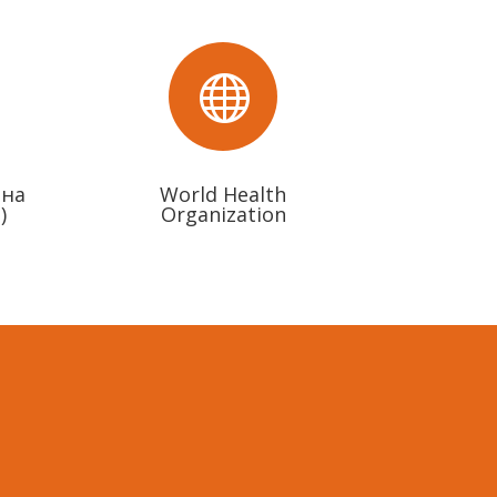

ьна
World Health
)
Organization