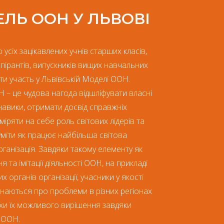
ЛЬ ООН У ЛЬВОВІ
усіх зацікавлених учнів старших класів,
аспірантів, випускників вищих навчальних
яти участь у Львівській Моделі ООН.
– це чудова нагода відшліфувати власні
навики, отримати досвід справжніх
міряти на себе роль світових лідерів та
міти як працює найбільша світова
рганізація. Завдяки такому елементу як
 та імітації діяльності ООН, на прикладі
х органів організації, учасники у якості
ізнаються про проблеми в різних регіонах
яхи їх можливого вирішення завдяки
 ООН.