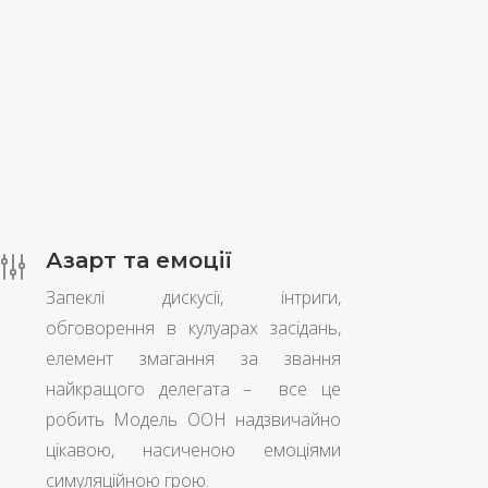
Азарт та емоції
g
Запеклі дискусії, інтриги,
обговорення в кулуарах засідань,
елемент змагання за звання
найкращого делегата – все це
робить Модель ООН надзвичайно
цікавою, насиченою емоціями
симуляційною грою.