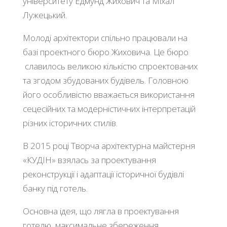
університету Едмунд Жихович та Міхал
Лужецький.
Молоді архітектори спільно працювали на
базі проектного бюро Жиховича. Це бюро
славилось великою кількістю спроектованих
та згодом збудованих будівель. Головною
його особливістю вважається використання
сецесійних та модерністичних інтерпретацій
різних історичних стилів.
В 2015 році Творча архітектурна майстерня
«КУДІН» взялась за проектування
реконструкції і адаптації історичної будівлі
банку під готель.
Основна ідея, що лягла в проектування
готелю, максимальне збереження