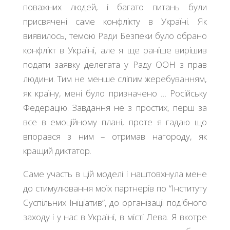
поважних людей, і багато питань були
присвячені саме конфлікту в Україні. Як
виявилось, темою Ради Безпеки було обрано
конфлікт в Україні, але я ще раніше вирішив
подати заявку делегата у Раду ООН з прав
людини. Тим не менше сліпим жеребуванням,
як країну, мені було призначено … Російську
Федерацію. Завдання не з простих, перш за
все в емоційному плані, проте я гадаю що
впорався з ним – отримав нагороду, як
кращий диктатор.
Саме участь в цій моделі і наштовхнула мене
до стимулювання моїх партнерів по “Інституту
Суспільних Ініціатив”, до організації подібного
заходу і у нас в Україні, в місті Лева. Я вкотре