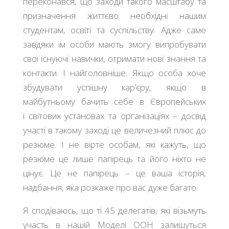
переконався, що заходи такого масштабу та
призначення життєво необхідні нашим
студентам, освіті та суспільству. Адже саме
завдяки їм особи мають змогу випробувати
свої існуючі навички, отримати нові знання та
контакти. І найголовніше. Якщо особа хоче
збудувати успішну кар’єру, якщо в
майбутньому бачить себе в Європейських
і світових установах та організаціях – досвід
участі в такому заході це величезний плюс до
резюме. І не вірте особам, які кажуть, що
резюме це лише папірець та його ніхто не
цінує. Це не папірець – це ваша історія,
надбання, яка розкаже про вас дуже багато.
Я сподіваюсь, що ті 45 делегатів, які візьмуть
участь в нашій Моделі ООН залишуться