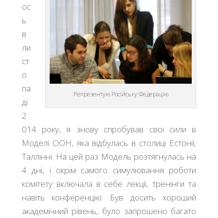
ос
ь
в
ли
ст
о
па
Репрезентую Російську Федерацію
ді
2
014 року, я знову спробував свої сили в
Моделі ООН, яка відбулась в столиці Естонії,
Таллінні. На цей раз Модель розтягнулась на
4 дні, і окрім самого симулювання роботи
комітету включала в себе лекції, тренінги та
навіть конференцію. Був досить хороший
академічний рівень, було запрошено багато