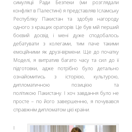
симуляції Ради Безпеки (ми розглядали
конфлікт в Палестині) я представляв Ісламську
Республіку Пакистан та здобув нагороду
одного з кращих ораторів. Це був мій перший
боєвий досвід і мені дуже сподобалось
дебатувати з колегами, тим паче такими
емоційними як друзі-вірмени. Ще до початку
Моделі, я витратив багато часу та сил до її
підготовки, адже потрібно було детально
ознайомитись з історією, культурою,
дипломатичною позицією та
політикою Пакистану. І хоч завдання було не
просте – по його завершенню, я почувався
справжнім дипломатом цієї країни.
І