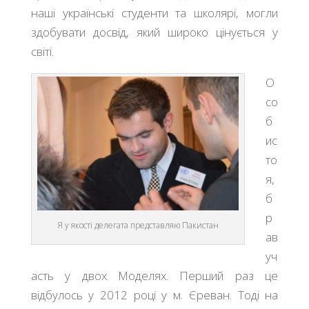
наші українські студенти та школярі, могли
здобувати досвід, який широко цінується у
світі.
О
со
б
ис
то
я,
б
р
Я у якості делегата представляю Пакистан
ав
уч
асть у двох Моделях. Перший раз це
відбулось у 2012 році у м. Єреван. Тоді на